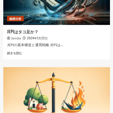
に
読
む
銘柄分析
JEPIはタコ足か？
2024年1月22日
ZeroSta
JEPIの基本構造と運用戦略 JEPIは...
JEPI
続きを読む
は
タ
コ
足
か？
に
つ
い
て
さ
ら
に