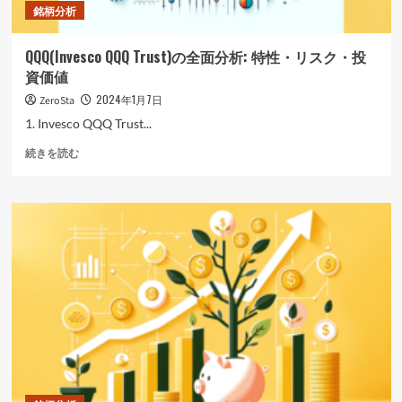
銘柄分析
す
べ
き
QQQ(Invesco QQQ Trust)の全面分析: 特性・リスク・投
か？
資価値
に
つ
2024年1月7日
ZeroSta
い
1. Invesco QQQ Trust...
て
さ
QQQ(Invesco
続きを読む
ら
QQQ
に
Trust)
読
の
む
全
面
分
析:
特
性・
リ
ス
ク・
投
資