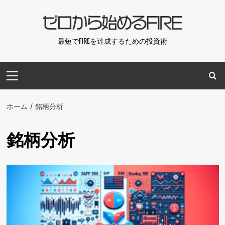
コ
ン
テ
最短でFIREを達成するための投資術
ン
ツ
メ
へ
イ
ス
ン
キ
メ
ホーム
銘柄分析
ッ
ニ
プ
ュ
銘柄分析
ー