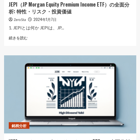
柄
む
JEPI（JP Morgan Equity Premium Income ETF）の全面分
の
析: 特性・リスク・投資価値
評
価
2024年1月7日
ZeroSta
に
1. JEPIとは何か JEPIは、JP...
つ
い
JEPI（JP
続きを読む
て
Morgan
さ
Equity
ら
Premium
に
Income
読
ETF）
む
の
全
面
分
析:
特
性・
リ
ス
銘柄分析
ク・
投
資