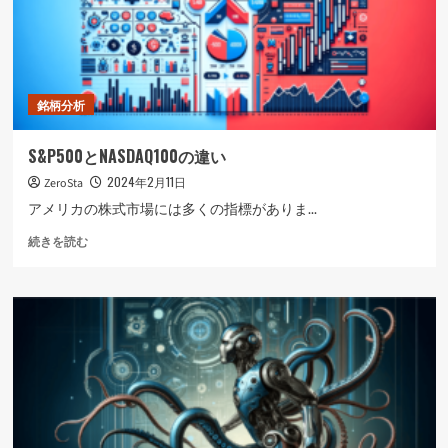
銘柄分析
S&P500とNASDAQ100の違い
2024年2月11日
ZeroSta
アメリカの株式市場には多くの指標がありま...
S&P500
続きを読む
と
NASDAQ100
の
違
い
に
つ
い
て
さ
ら