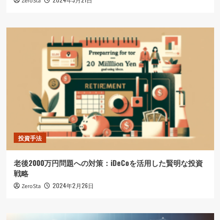
ZeroSta
読
む
投資手法
老後2000万円問題への対策：iDeCoを活用した賢明な投資
戦略
2024年2月26日
ZeroSta