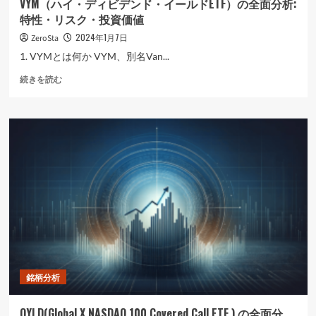
VYM（ハイ・ディビデンド・イールドETF）の全面分析:
価
特性・リスク・投資価値
値
に
2024年1月7日
ZeroSta
つ
1. VYMとは何か VYM、別名Van...
い
て
VYM（ハ
続きを読む
さ
イ・
ら
デ
に
ィ
読
ビ
む
デ
ン
ド・
イ
ー
ル
ド
ETF）
の
全
銘柄分析
面
分
析:
QYLD(Global X NASDAQ 100 Covered Call ETF ) の全面分