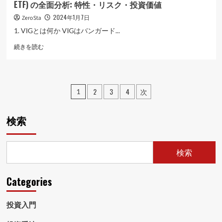
ETF) の全面分析: 特性・リスク・投資価値
資
価
2024年1月7日
ZeroSta
値
1. VIGとは何か VIGはバンガード...
に
つ
VIG
続きを読む
い
(バ
て
ン
さ
ガ
ら
ー
投
2
3
4
次
1
に
ド・
読
稿
デ
む
ィ
の
検索
ビ
デ
ペ
ン
ド・
ー
検索
ア
ジ
プ
リ
Categories
送
シ
エ
り
投資入門
ー
シ