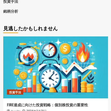
投資手法
ョ
ン
ETF)
銘柄分析
の
全
面
見逃したかもしれません
分
析:
特
性・
リ
ス
ク・
投
資
価
値
に
つ
い
投資手法
て
さ
FIRE達成に向けた投資戦略：個別株投資の重要性
ら
に
2024年3月21日