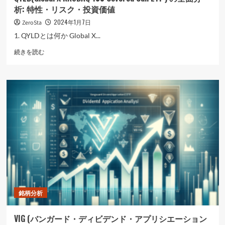
特
析: 特性・リスク・投資価値
性・
リ
2024年1月7日
ZeroSta
ス
1. QYLDとは何か Global X...
ク・
投
QYLD(Global
続きを読む
資
X
価
NASDAQ
値
100
に
Covered
つ
Call
い
ETF
て
)
さ
の
ら
全
に
面
読
分
む
析:
特
性・
銘柄分析
リ
ス
ク・
VIG (バンガード・ディビデンド・アプリシエーション
投