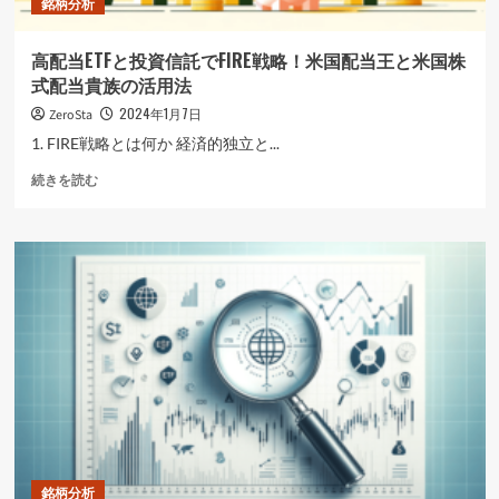
銘柄分析
価
値
に
高配当ETFと投資信託でFIRE戦略！米国配当王と米国株
つ
式配当貴族の活用法
い
て
2024年1月7日
ZeroSta
さ
1. FIRE戦略とは何か 経済的独立と...
ら
に
高
続きを読む
読
配
む
当
ETF
と
投
資
信
託
で
FIRE
戦
略！
米
国
銘柄分析
配