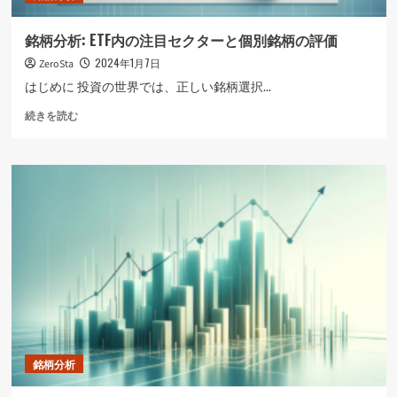
当
王
銘柄分析: ETF内の注目セクターと個別銘柄の評価
と
2024年1月7日
ZeroSta
米
国
はじめに 投資の世界では、正しい銘柄選択...
株
銘
式
続きを読む
柄
配
分
当
析:
貴
ETF
族
内
の
の
活
注
用
目
法
セ
に
ク
つ
タ
い
ー
て
と
さ
個
ら
銘柄分析
別
に
銘
読