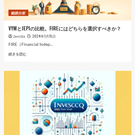
読
む
銘柄分析
VYMとJEPIの比較。FIREにはどちらを選択すべきか？
2024年1月15日
ZeroSta
FIRE（Financial Indep...
VYM
続きを読む
と
JEPI
の
比
較。
FIRE
に
は
ど
ち
ら
を
選
択