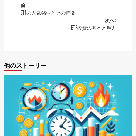
前:
投
ETFの人気銘柄とその特徴
次へ:
稿
ETF投資の基本と魅力
ナ
ビ
ゲ
ー
他のストーリー
シ
ョ
ン