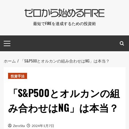
コ
ン
テ
最短でFIREを達成するための投資術
ン
ツ
メ
へ
イ
ス
ン
キ
メ
ホーム
「S&P500とオルカンの組み合わせはNG」は本当？
ッ
ニ
プ
ュ
投資手法
ー
「S&P500とオルカンの組
み合わせはNG」は本当？
ZeroSta
2024年1月7日