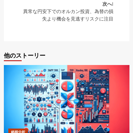
稿
次へ:
ナ
異常な円安下でのオルカン投資、為替の損
ビ
失より機会を見逃すリスクに注目
ゲ
ー
シ
他のストーリー
ョ
ン
銘柄分析