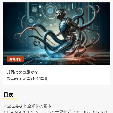
銘柄分析
JEPIはタコ足か？
2024年1月22日
ZeroSta
目次
1.
全世界株と全米株の基本
1.1.
ｅＭＡＸＩＳ Ｓｌｉｍ全世界株式（オール・カントリ