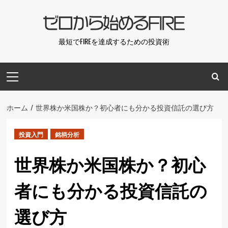
コ
ン
テ
最短でFIREを達成するための投資術
ン
ツ
メ
へ
イ
ス
ン
キ
メ
ホーム
世界株か米国株か？初心者にも分かる投資信託の選び方
ッ
ニ
プ
ュ
投資入門
銘柄分析
ー
世界株か米国株か？初心
者にも分かる投資信託の
選び方