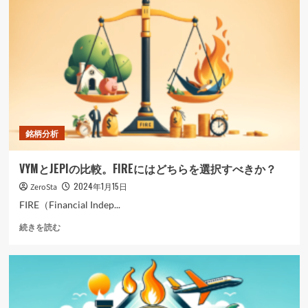
だ
さ
け
ら
で
に
FIRE
読
で
む
き
る
か？
に
つ
い
銘柄分析
て
さ
VYMとJEPIの比較。FIREにはどちらを選択すべきか？
ら
に
2024年1月15日
ZeroSta
読
FIRE（Financial Indep...
む
VYM
続きを読む
と
JEPI
の
比
較。
FIRE