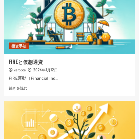
に
は
ど
ち
ら
を
選
択
投資手法
す
べ
FIREと仮想通貨
き
か？
2024年1月12日
ZeroSta
に
FIRE運動（Financial Ind...
つ
い
FIRE
続きを読む
て
と
さ
仮
ら
想
に
通
読
貨
む
に
つ
い