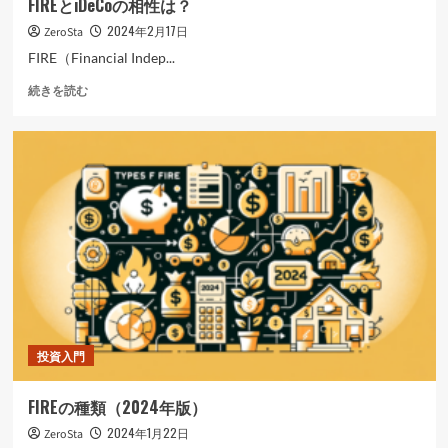
FIREとiDeCoの相性は？
齢
の
2024年2月17日
ZeroSta
最
FIRE（Financial Indep...
適
解
FIRE
続きを読む
に
と
つ
iDeCo
い
の
て
相
さ
性
ら
は？
に
に
読
つ
む
い
て
さ
ら
に
読
投資入門
む
FIREの種類（2024年版）
2024年1月22日
ZeroSta