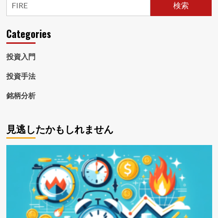
ー
検索
戦
略！
ジ
米
Categories
送
国
配
り
当
投資入門
王
と
投資手法
米
国
銘柄分析
株
式
配
見逃したかもしれません
当
貴
族
の
活
用
法
に
つ
い