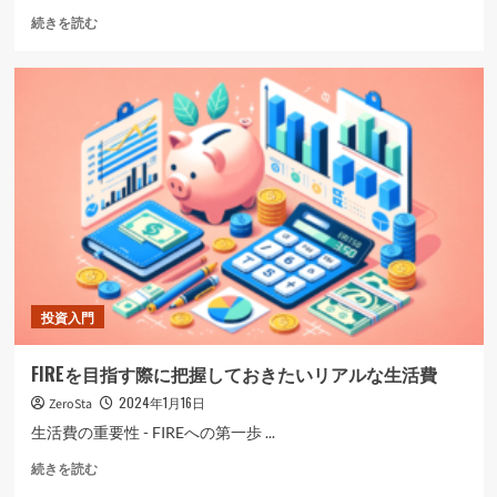
月
続きを読む
の
生
活
費
が
35
万
5
千
円
の
場
合、
FIRE
投資入門
す
る
FIREを目指す際に把握しておきたいリアルな生活費
た
め
2024年1月16日
ZeroSta
に
生活費の重要性 - FIREへの第一歩 ...
必
要
FIRE
続きを読む
な
を