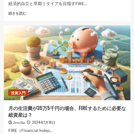
経済的自立と早期リタイアを目指すFIRE...
FIRE
続きを読む
の
種
類
（2024
年
版）
に
つ
い
て
さ
ら
に
読
投資入門
む
月の生活費が35万5千円の場合、FIREするために必要な
総資産は？
2024年1月16日
ZeroSta
FIRE（Financial Indep...