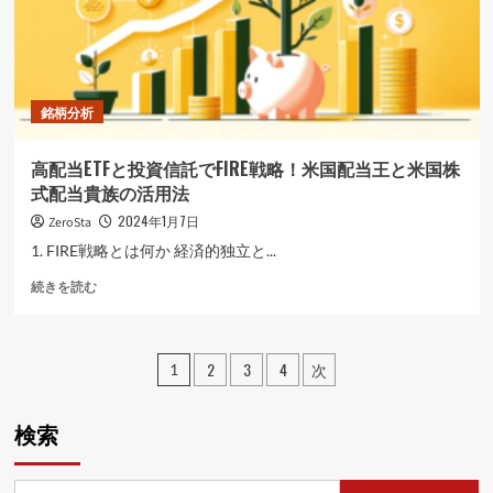
て
さ
ら
に
読
む
銘柄分析
高配当ETFと投資信託でFIRE戦略！米国配当王と米国株
式配当貴族の活用法
2024年1月7日
ZeroSta
1. FIRE戦略とは何か 経済的独立と...
高
続きを読む
配
当
ETF
投
2
3
4
次
と
1
投
稿
資
の
検索
信
託
ペ
で
FIRE