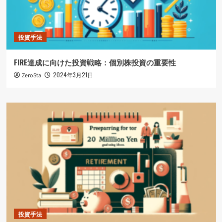
て
さ
ら
に
投資手法
読
む
FIRE達成に向けた投資戦略：個別株投資の重要性
2024年3月21日
ZeroSta
投資手法