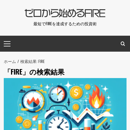
コ
ン
テ
最短でFIREを達成するための投資術
ン
ツ
メ
へ
イ
ス
ン
キ
メ
ホーム
検索結果: FIRE
ッ
ニ
プ
「
FIRE
」の検索結果
ュ
ー