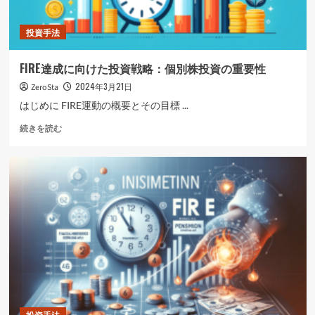
投資手法
FIRE達成に向けた投資戦略：個別株投資の重要性
2024年3月21日
ZeroSta
はじめに FIRE運動の概要とその目標 ...
FIRE
続きを読む
達
成
に
向
け
た
投
資
戦
略：
個
別
株
投
投資手法