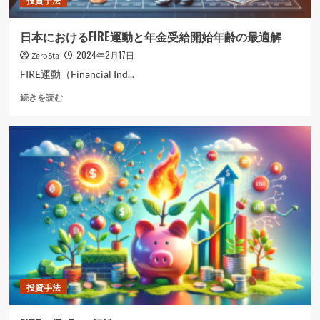
資
の
日本におけるFIRE運動と年金受給開始年齢の最適解
重
要
2024年2月17日
ZeroSta
性
FIRE運動（Financial Ind...
に
つ
日
続きを読む
い
本
て
に
さ
お
ら
け
に
る
読
FIRE
む
運
動
と
年
金
受
給
開
投資手法
始
年