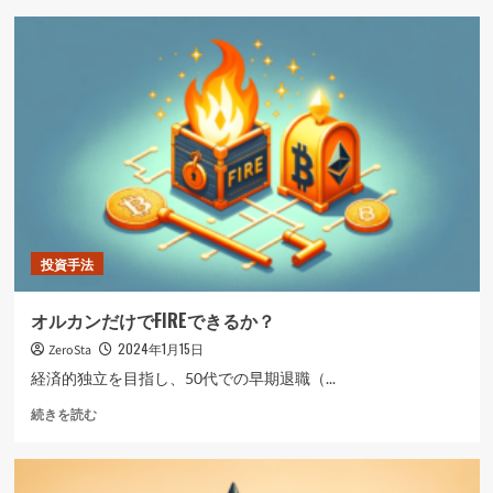
総
目
資
指
産
す
は？
際
に
に
つ
把
い
握
て
し
さ
て
ら
お
に
き
読
た
む
い
投資手法
リ
ア
オルカンだけでFIREできるか？
ル
な
2024年1月15日
ZeroSta
生
経済的独立を目指し、50代での早期退職（...
活
費
オ
続きを読む
に
ル
つ
カ
い
ン
て