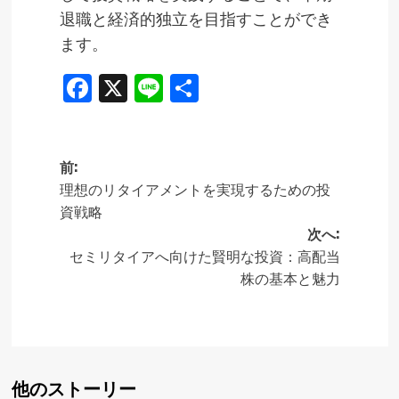
退職と経済的独立を目指すことができ
ます。
Facebook
X
Line
共
有
前:
投
理想のリタイアメントを実現するための投
資戦略
稿
次へ:
ナ
セミリタイアへ向けた賢明な投資：高配当
ビ
株の基本と魅力
ゲ
ー
シ
他のストーリー