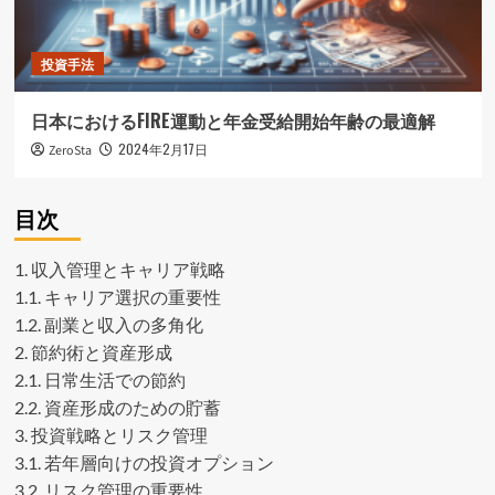
投資手法
日本におけるFIRE運動と年金受給開始年齢の最適解
2024年2月17日
ZeroSta
目次
1.
収入管理とキャリア戦略
1.1.
キャリア選択の重要性
1.2.
副業と収入の多角化
2.
節約術と資産形成
2.1.
日常生活での節約
2.2.
資産形成のための貯蓄
3.
投資戦略とリスク管理
3.1.
若年層向けの投資オプション
3.2.
リスク管理の重要性