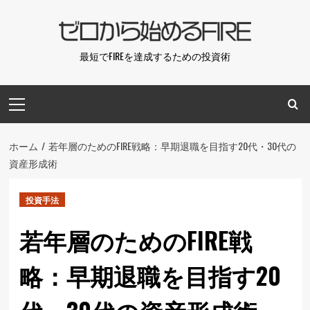
コ
ン
テ
最短でFIREを達成するための投資術
ン
ツ
メ
へ
イ
ス
ン
キ
メ
ホーム
若年層のためのFIRE戦略：早期退職を目指す20代・30代の
ッ
ニ
資産形成術
プ
ュ
ー
投資手法
若年層のためのFIRE戦
略：早期退職を目指す20