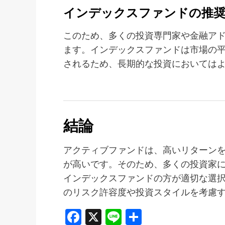
インデックスファンドの推
このため、多くの投資専門家や金融ア
ます。インデックスファンドは市場の
されるため、長期的な投資においては
結論
アクティブファンドは、高いリターン
が高いです。そのため、多くの投資家
インデックスファンドの方が適切な選
のリスク許容度や投資スタイルを考慮
Facebook
X
Line
共