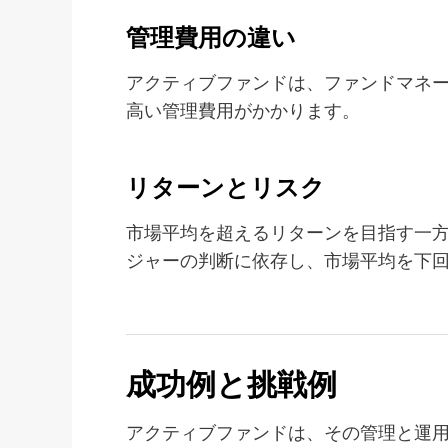
管理費用の違い
アクティブファンドは、ファンドマネ
高い管理費用がかかります。
リターンとリスク
市場平均を超えるリターンを目指す一
ジャーの判断に依存し、市場平均を下
成功例と挑戦例
アクティブファンドは、その管理と運