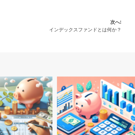
次へ:
インデックスファンドとは何か？