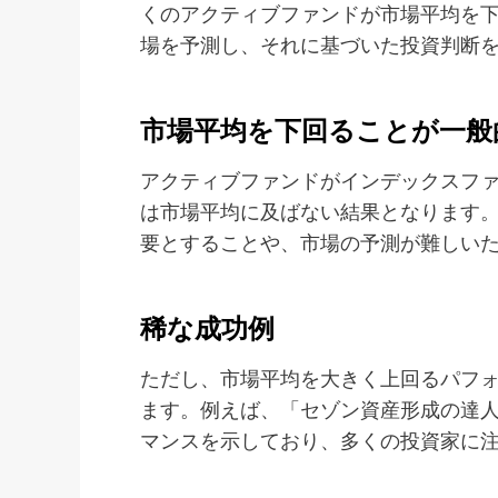
くのアクティブファンドが市場平均を
場を予測し、それに基づいた投資判断
市場平均を下回ることが一般
アクティブファンドがインデックスフ
は市場平均に及ばない結果となります
要とすることや、市場の予測が難しい
稀な成功例
ただし、市場平均を大きく上回るパフ
ます。例えば、「セゾン資産形成の達
マンスを示しており、多くの投資家に