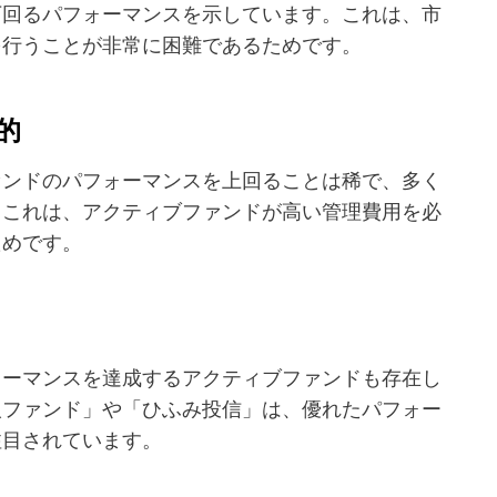
下回るパフォーマンスを示しています。これは、市
を行うことが非常に困難であるためです。
的
ァンドのパフォーマンスを上回ることは稀で、多く
。これは、アクティブファンドが高い管理費用を必
ためです。
ォーマンスを達成するアクティブファンドも存在し
人ファンド」や「ひふみ投信」は、優れたパフォー
注目されています。