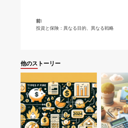
有
前:
投
投資と保険：異なる目的、異なる戦略
稿
ナ
ビ
他のストーリー
ゲ
ー
シ
ョ
ン