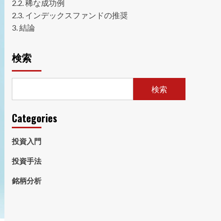
2.2.
稀な成功例
2.3.
インデックスファンドの推奨
3.
結論
検索
検索
Categories
投資入門
投資手法
銘柄分析